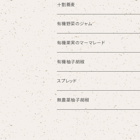
十割蕎麦
有機野菜のジャム
有機果実のマーマレード
有機柚子胡椒
スプレッド
無農薬柚子胡椒