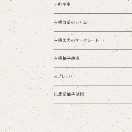
十割蕎麦
有機野菜のジャム
有機果実のマーマレード
有機柚子胡椒
スプレッド
無農薬柚子胡椒