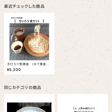
最近チェックした商品
手打ち十割蕎麦 (ゆで蕎麦冷
凍)5人前 蕎麦つゆ、そば湯付
¥5,200
き
同じカテゴリの商品