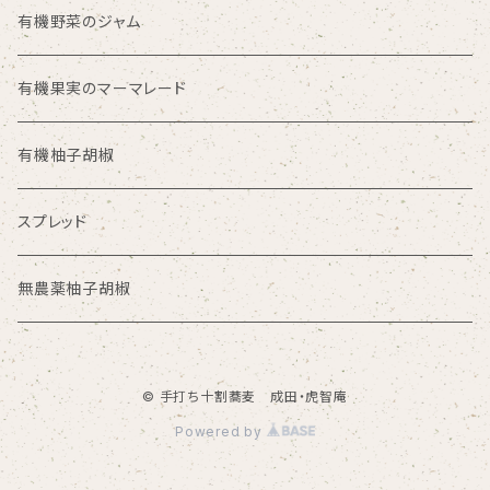
有機野菜のジャム
有機果実のマーマレード
有機柚子胡椒
スプレッド
無農薬柚子胡椒
© 手打ち十割蕎麦 成田・虎智庵
Powered by