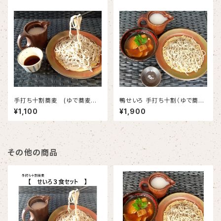
手打ち十割蕎麦 (ゆで蕎麦冷
鴨せいろ 手打ち十割（ゆで蕎麦
凍)1人前 蕎麦つゆ、そば湯付
冷凍）1人前
¥1,100
¥1,900
き
その他の商品