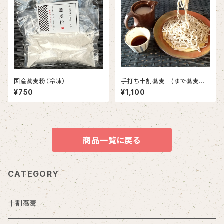
国産蕎麦粉（冷凍）
手打ち十割蕎麦 (ゆで蕎麦冷
凍)1人前 蕎麦つゆ、そば湯付
¥750
¥1,100
き
商品一覧に戻る
CATEGORY
十割蕎麦