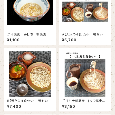
かけ蕎麦 手打ち十割蕎麦
A【人気の４食セット 鴨せいろ
２人前・せいろ２人前】
¥1,100
¥5,700
B【鴨だけ４食セット 鴨せいろ
手打ち十割蕎麦 (ゆで蕎麦冷
４人前】
凍)3人前 蕎麦つゆ、そば湯付
¥7,400
¥3,150
き