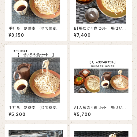
手打ち十割蕎麦 (ゆで蕎麦冷
B【鴨だけ４食セット 鴨せいろ
凍)3人前 蕎麦つゆ、そば湯付
４人前】
¥3,150
¥7,400
き
手打ち十割蕎麦 (ゆで蕎麦冷
A【人気の４食セット 鴨せいろ
凍)5人前 蕎麦つゆ、そば湯付
２人前・せいろ２人前】
¥5,200
¥5,700
き