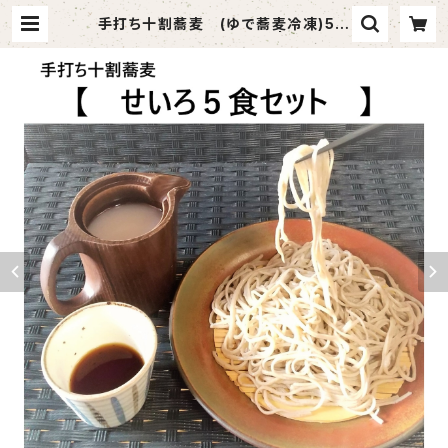
手打ち十割蕎麦 (ゆで蕎麦冷凍)5人
前 蕎麦つゆ、そば湯付き | 手打ち十
割蕎麦 成田・虎智庵